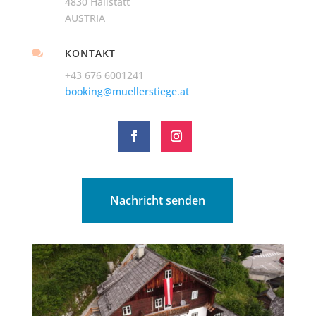
4830 Hallstatt
AUSTRIA
KONTAKT

+43 676 6001241
booking@muellerstiege.at
Nachricht senden