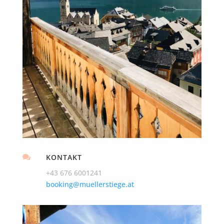
KONTAKT

+43 676 6001241
booking@muellerstiege.at