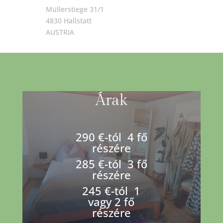
Müllerstiege 31/1
4830 Hallstatt
AUSTRIA
Árak
290 €-tól 4 fő
részére
285
€-tól
3 fő
részére
245
€-tól
1
vagy 2 fő
részére