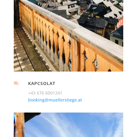
KAPCSOLAT

+43 676 6001241
booking@muellerstiege.at