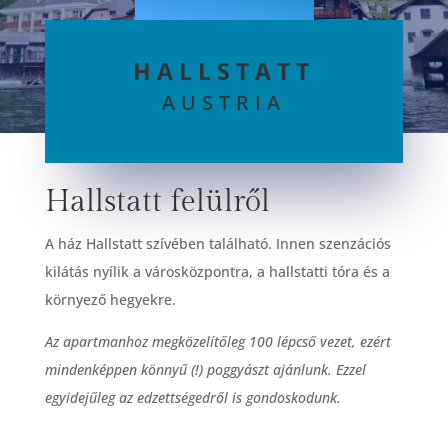
HALLSTATT
AUSTRIA
Hallstatt felülről
A ház Hallstatt szívében található. Innen szenzációs
kilátás nyílik a városközpontra, a hallstatti tóra és a
környező hegyekre.
Az apartmanhoz megközelítőleg 100 lépcső vezet, ezért
mindenképpen könnyű (!) poggyászt ajánlunk. Ezzel
egyidejűleg az edzettségedről is gondoskodunk.